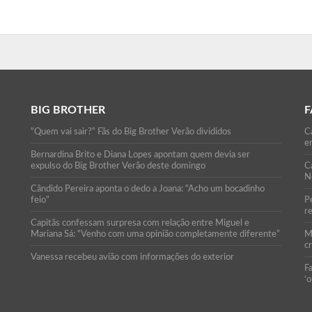
BIG BROTHER
F
“Quem vai sair?” Fãs do Big Brother Verão divididos
Ca
e
Bernardina Brito e Diana Lopes apontam quem devia ser
expulso do Big Brother Verão deste domingo
C
N
Cândido Pereira aponta o dedo a Joana: “Acho um bocadinho
feio”
P
r
Capitãs confessam surpresa com relação entre Miguel e
Mariana Sá: “Venho com uma opinião completamente diferente”
M
c
Vanessa recebeu avião com informações do exterior
F
‘o