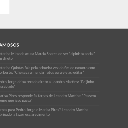
AMOSOS
tarina Miranda acusa Marcia Soares de ser “alpinista social”
m direto
atarina Quintas fala pela primeira vez do fim do namoro com
orberto: “Chegava a mandar fotos para ele acreditar”
edro Jorge deixa recado direto a Leandro Martins: “Beijinho
essabiado”
arisa Pires responde às farpas de Leandro Martins: “Passem
reme que isso passa”
arpas para Pedro Jorge e Marisa Pires? Leandro Martins
brigado’ a fazer esclarecimento