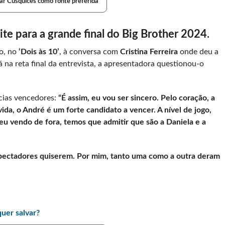
ar Cusquices como fonte preferida
te para a grande final do Big Brother 2024.
o, no
‘Dois às 10’
, à conversa com
Cristina Ferreira
onde deu a
á na reta final da entrevista, a apresentadora questionou-o
cias vencedores:
“É assim, eu vou ser sincero. Pelo coração, a
ida, o André é um forte candidato a vencer. A nível de jogo,
eu vendo de fora, temos que admitir que são a Daniela e a
spectadores quiserem. Por mim, tanto uma como a outra deram
uer salvar?