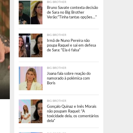
BIG BROTHER
Bruno Savate contexta decisão
de Sara no Big Brother
Verão:”Tinha tantas opções…”
BIG BROTHER
Irmã de Nuno Pereira não
poupa Raquel e sai em defesa
de Sara: “Ela é falsa”
BIG BROTHER
Joana fala sobre reação do
namorado à polémica com
Boris
BIG BROTHER
Gonçalo Quinaz e Inês Morais
não poupam Raquel: “A
toxicidade dela, os comentários
dela”