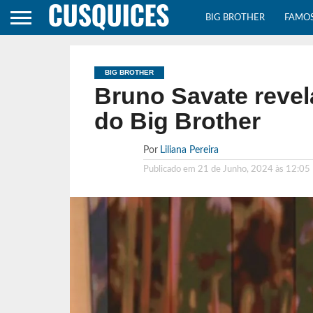
BIG BROTHER
FAMO
BIG BROTHER
Bruno Savate revela
do Big Brother
Por
Liliana Pereira
Publicado em
21 de Junho, 2024 às 12:05