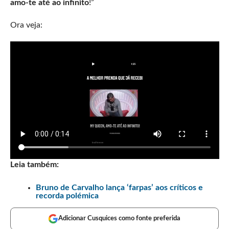
amo-te até ao infinito
!”
Ora veja:
Leia também:
Bruno de Carvalho lança ‘farpas’ aos críticos e
recorda polémica
Adicionar Cusquices como fonte preferida