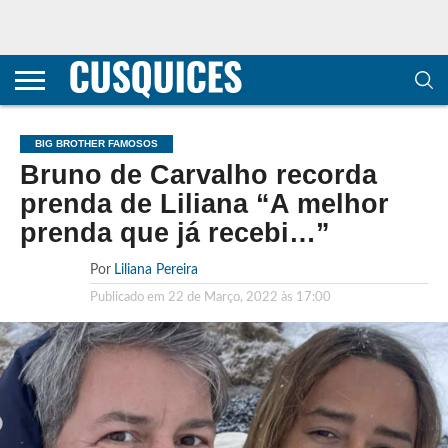
CONTACTOS
HOME
POLÍTICA DE
SOBRE
TERMOS E
TRANSPARÊNCIA
PRIVACIDADE
NÓS
CONDIÇÕES
E
E COOKIES
METODOLOGIA
BIG BROTHER FAMOSOS
Bruno de Carvalho recorda
prenda de Liliana “A melhor
prenda que já recebi…”
Por
Liliana Pereira
Publicado em
22 de Março, 2022 às 17:00