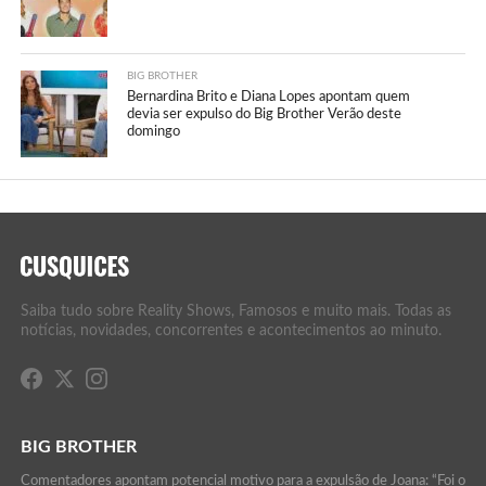
BIG BROTHER
Bernardina Brito e Diana Lopes apontam quem
devia ser expulso do Big Brother Verão deste
domingo
Saiba tudo sobre Reality Shows, Famosos e muito mais. Todas as
notícias, novidades, concorrentes e acontecimentos ao minuto.
BIG BROTHER
Comentadores apontam potencial motivo para a expulsão de Joana: “Foi o