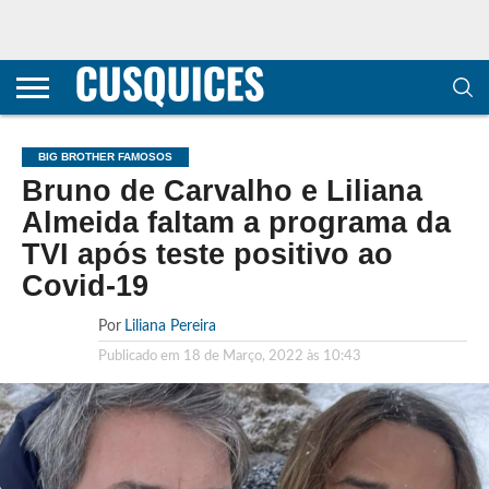
CONTACTOS
HOME
POLÍTICA DE
SOBRE
TERMOS E
TRANSPARÊNCIA
PRIVACIDADE
NÓS
CONDIÇÕES
E
E COOKIES
METODOLOGIA
BIG BROTHER FAMOSOS
Bruno de Carvalho e Liliana
Almeida faltam a programa da
TVI após teste positivo ao
Covid-19
Por
Liliana Pereira
Publicado em
18 de Março, 2022 às 10:43