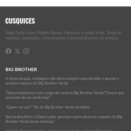
Saiba tudo sobre Reality Shows, Famosos e muito mais. Todas as
notícias, novidades, concorrentes e acontecimentos ao minuto.
BIG BROTHER
A horas da gala, sondagem não deixa margem para dúvidas e aponta o
próximo expulso do Big Brother Verão
Tatiana implacável com o jogo de casal no Big Brother Verão:”Parece que
precisam de um workshop”
“Quem vai sair?” Fãs do Big Brother Verão divididos
Bernardina Brito e Diana Lopes apontam quem devia ser expulso do Big
Brother Verão deste domingo