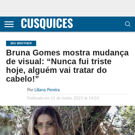
CONTACTOS
HOME
POLÍTICA DE
SOBRE
TERMOS E
TRANSPARÊNCIA
PRIVACIDADE
NÓS
CONDIÇÕES
E
E COOKIES
METODOLOGIA
BIG BROTHER
Bruna Gomes mostra mudança
de visual: “Nunca fui triste
hoje, alguém vai tratar do
cabelo!”
Por
Liliana Pereira
Publicado em
15 de Junho, 2022 às 14:54