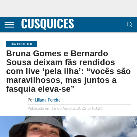
CONTACTOS
HOME
POLÍTICA DE
SOBRE
TERMOS E
TRANSPARÊNCIA
PRIVACIDADE
NÓS
CONDIÇÕES
E
E COOKIES
METODOLOGIA
BIG BROTHER
Bruna Gomes e Bernardo
Sousa deixam fãs rendidos
com live ‘pela ilha’: “vocês são
maravilhosos, mas juntos a
fasquia eleva-se”
Por
Liliana Pereira
Publicado em
16 de Agosto, 2022 às 00:26