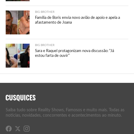
BIG BROTHER
Família de Boris envia novo avião de apoio e apela a
afastamento de Joana
BIG BROTHER
Sara e Raquel protagonizam nova discussão: “Já
estou farta de ouvir”
Saiba tudo sobre Reality Shows, Famosos e muito mais. Todas as
notícias, novidades, concorrentes e acontecimentos ao minuto.