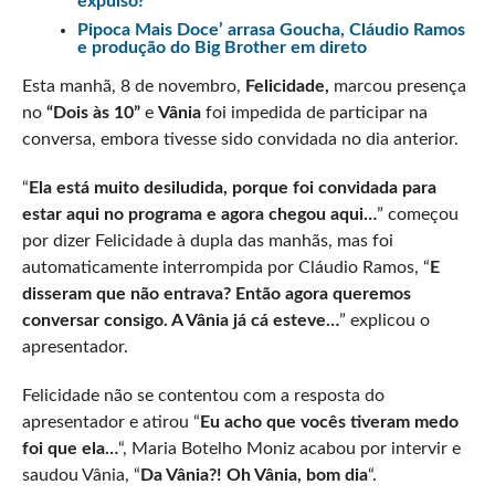
expulso?
Pipoca Mais Doce’ arrasa Goucha, Cláudio Ramos
e produção do Big Brother em direto
Esta manhã, 8 de novembro,
Felicidade,
marcou presença
no
“Dois às 10”
e
Vânia
foi impedida de participar na
conversa, embora tivesse sido convidada no dia anterior.
“
Ela está muito desiludida, porque foi convidada para
estar aqui no programa e agora chegou aqui…
” começou
por dizer Felicidade à dupla das manhãs, mas foi
automaticamente interrompida por Cláudio Ramos, “
E
disseram que não entrava? Então agora queremos
conversar consigo. A Vânia já cá esteve…
” explicou o
apresentador.
Felicidade não se contentou com a resposta do
apresentador e atirou “
Eu acho que vocês tiveram medo
foi que ela…
“, Maria Botelho Moniz acabou por intervir e
saudou Vânia, “
Da Vânia?! Oh Vânia, bom dia
“.