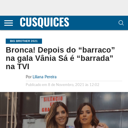
CONTACTOS
HOME
POLÍTICA DE
SOBRE
TERMOS E
TRANSPARÊNCIA
PRIVACIDADE
NÓS
CONDIÇÕES
E
E COOKIES
METODOLOGIA
BIG BROTHER 2021
Bronca! Depois do “barraco”
na gala Vânia Sá é “barrada”
na TVI
Por
Liliana Pereira
Publicado em
8 de Novembro, 2021 às 12:02