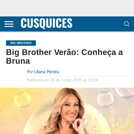
CONTACTOS
HOME
POLÍTICA DE
SOBRE
TERMOS E
TRANSPARÊNCIA
PRIVACIDADE
NÓS
CONDIÇÕES
E
E COOKIES
METODOLOGIA
BIG BROTHER
Big Brother Verão: Conheça a
Bruna
Por
Liliana Pereira
Publicado em
30 de Junho, 2025 às 22:56