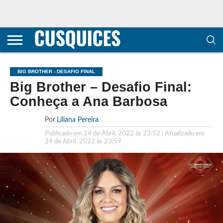
CONTACTOS
HOME
POLÍTICA DE
SOBRE
TERMOS E
TRANSPARÊNCIA
PRIVACIDADE
NÓS
CONDIÇÕES
E
E COOKIES
METODOLOGIA
BIG BROTHER - DESAFIO FINAL
Big Brother – Desafio Final:
Conheça a Ana Barbosa
Por
Liliana Pereira
Publicado em
24 de Abril, 2022 às 23:52
| Atualizado em
24 de Abril, 2022 às 23:59