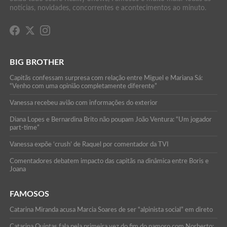
notícias, novidades, concorrentes e acontecimentos ao minuto.
BIG BROTHER
Capitãs confessam surpresa com relação entre Miguel e Mariana Sá:
“Venho com uma opinião completamente diferente”
Vanessa recebeu avião com informações do exterior
Diana Lopes e Bernardina Brito não poupam João Ventura: “Um jogador
part-time”
Vanessa expõe ‘crush’ de Raquel por comentador da TVI
Comentadores debatem impacto das capitãs na dinâmica entre Boris e
Joana
FAMOSOS
Catarina Miranda acusa Marcia Soares de ser “alpinista social” em direto
Catarina Quintas fala pela primeira vez do fim do namoro com Norberto: