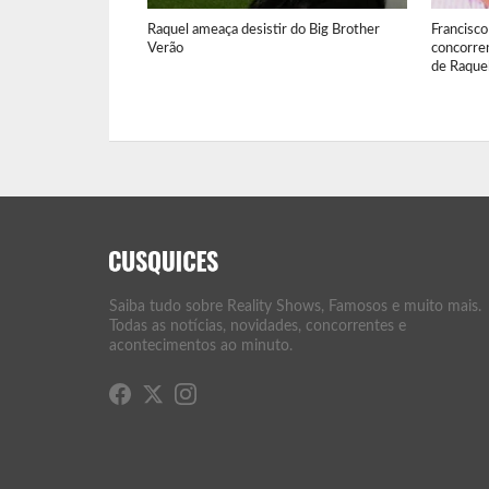
Raquel ameaça desistir do Big Brother
Francisco
Verão
concorre
de Raquel
Saiba tudo sobre Reality Shows, Famosos e muito mais.
Todas as notícias, novidades, concorrentes e
acontecimentos ao minuto.