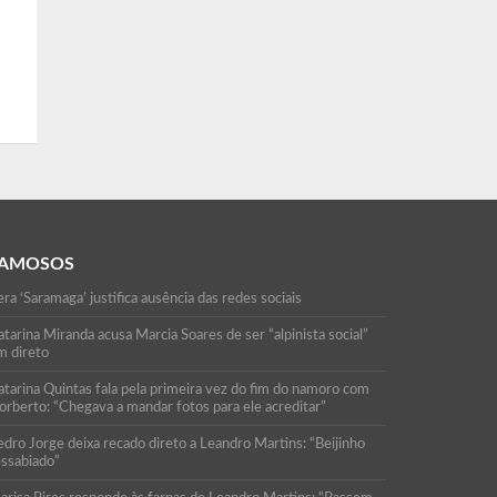
AMOSOS
ra ‘Saramaga’ justifica ausência das redes sociais
tarina Miranda acusa Marcia Soares de ser “alpinista social”
m direto
atarina Quintas fala pela primeira vez do fim do namoro com
orberto: “Chegava a mandar fotos para ele acreditar”
edro Jorge deixa recado direto a Leandro Martins: “Beijinho
essabiado”