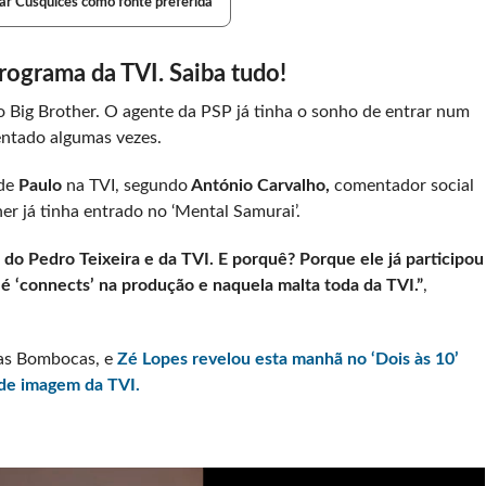
ar Cusquices como fonte preferida
rograma da TVI. Saiba tudo!
Big Brother. O agente da PSP já tinha o sonho de entrar num
entado algumas vezes.
 de
Paulo
na TVI, segundo
António Carvalho,
comentador social
er já tinha entrado no ‘Mental Samurai’.
do Pedro Teixeira e da TVI. E porquê? Porque ele já participou
 é ‘connects’ na produção e naquela malta toda da TVI.”
,
das Bombocas, e
Zé Lopes revelou esta manhã no ‘Dois às 10’
de imagem da TVI.