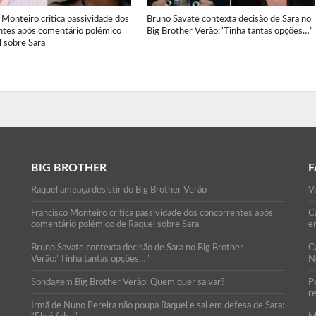
 Monteiro critica passividade dos
Bruno Savate contexta decisão de Sara no
ntes após comentário polémico
Big Brother Verão:”Tinha tantas opções…”
 sobre Sara
BIG BROTHER
F
Raquel ameaça desistir do Big Brother Verão
Ve
Francisco Monteiro critica passividade dos concorrentes após
Ca
comentário polémico de Raquel sobre Sara
e
Bruno Savate contexta decisão de Sara no Big Brother
C
Verão:”Tinha tantas opções…”
N
Sondagem Big Brother Verão: Quem quer salvar?
P
r
Irmã de Nuno Pereira não poupa Raquel e sai em defesa de Sara: