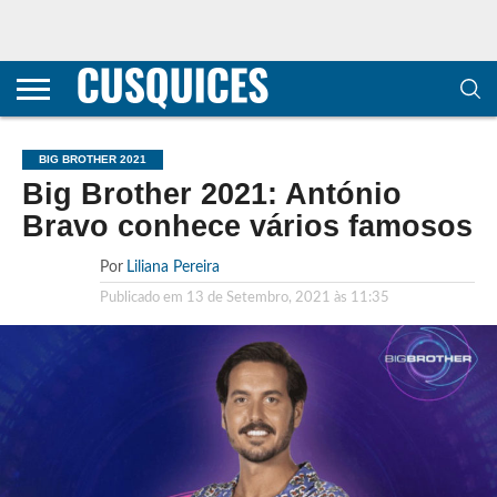
CONTACTOS
HOME
POLÍTICA DE
SOBRE
TERMOS E
TRANSPARÊNCIA
PRIVACIDADE
NÓS
CONDIÇÕES
E
E COOKIES
METODOLOGIA
BIG BROTHER 2021
Big Brother 2021: António
Bravo conhece vários famosos
Por
Liliana Pereira
Publicado em
13 de Setembro, 2021 às 11:35