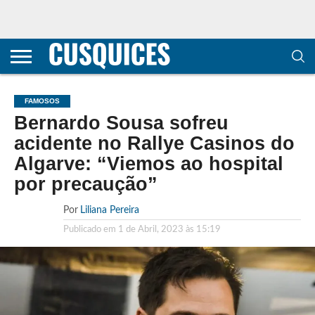
CONTACTOS
HOME
POLÍTICA DE
SOBRE
TERMOS E
TRANSPARÊNCIA
PRIVACIDADE
NÓS
CONDIÇÕES
E
E COOKIES
METODOLOGIA
FAMOSOS
Bernardo Sousa sofreu
acidente no Rallye Casinos do
Algarve: “Viemos ao hospital
por precaução”
Por
Liliana Pereira
Publicado em
1 de Abril, 2023 às 15:19