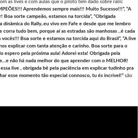
m as lives e com aulas que o piloto tem dado sobre ralis:
MPEÕES!!! Aprendemos sempre mais!!! Muito Sucesso!!!”, “A
r! Boa sorte campeão, estamos na torcida”, “Obrigada
 dinâmica do Rally..eu vivo em Fafe e desde que me lembro
e corra tudo bem, porque aí as estradas são manhosas ..é cada
 vocês!!! Boa sorte e estamos na torcida aqui do Brasil”, “A live
e nos explicar com tanta atenção e carinho. Boa sorte para o
do espero pela próxima aula! Adorei esta! Obrigada pela
abe…e não há nada melhor do que aprender com o MELHOR!
essa live , obrigada bê pela paciência em explicar tudinho pra
har esse momento tão especial connosco, tu és incrível!”
são