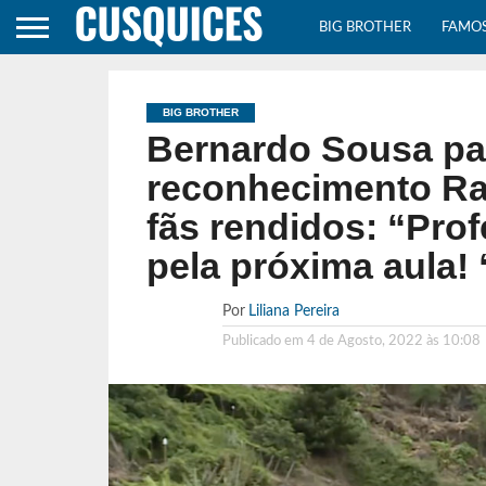
BIG BROTHER
FAMO
BIG BROTHER
Bernardo Sousa par
reconhecimento Ral
fãs rendidos: “Pro
pela próxima aula! 
Por
Liliana Pereira
Publicado em
4 de Agosto, 2022 às 10:08