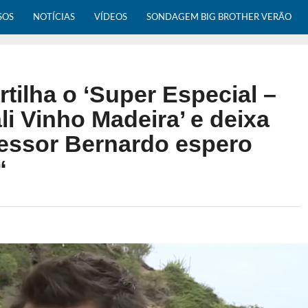
SOS
NOTÍCIAS
VÍDEOS
SONDAGEM BIG BROTHER VERÃO
tilha o ‘Super Especial –
i Vinho Madeira’ e deixa
fessor Bernardo espero
“