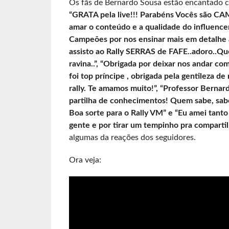
Os fãs de Bernardo Sousa estão encantado co
“GRATA pela live!!! Parabéns Vocês são CA
amar o conteúdo e a qualidade do influence
Campeões por nos ensinar mais em detalhe a
assisto ao Rally SERRAS de FAFE..adoro..Qu
ravina..”, “Obrigada por deixar nos andar com
foi top príncipe , obrigada pela gentileza d
rally. Te amamos muito!”, “Professor Bernar
partilha de conhecimentos! Quem sabe, s
Boa sorte para o Rally VM” e “Eu amei tanto 
gente e por tirar um tempinho pra compartil
algumas da reações dos seguidores.
Ora veja: