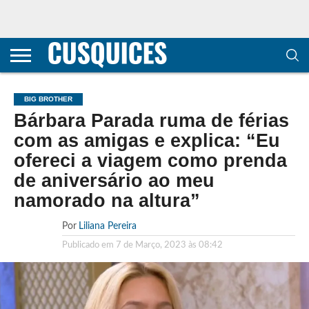
CONTACTOS
HOME
POLÍTICA DE
SOBRE
TERMOS E
TRANSPARÊNCIA
PRIVACIDADE
NÓS
CONDIÇÕES
E
E COOKIES
METODOLOGIA
BIG BROTHER
Bárbara Parada ruma de férias
com as amigas e explica: “Eu
ofereci a viagem como prenda
de aniversário ao meu
namorado na altura”
Por
Liliana Pereira
Publicado em
7 de Março, 2023 às 08:42