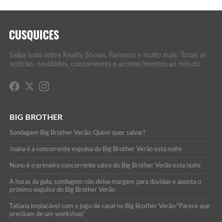
Saiba tudo sobre Reality Shows, Famosos e muito mais. Todas as
notícias, novidades, concorrentes e acontecimentos ao minuto.
BIG BROTHER
Sondagem Big Brother Verão: Quem quer salvar?
Joana é a concorrente expulsa do Big Brother Verão esta noite
Nuno é o primeiro concorrente salvo do Big Brother Verão esta noite
A horas da gala, sondagem não deixa margem para dúvidas e aponta o
próximo expulso do Big Brother Verão
Tatiana implacável com o jogo de casal no Big Brother Verão:”Parece que
precisam de um workshop”