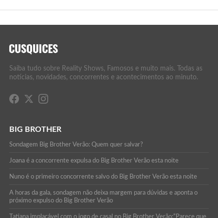
Saiba tudo sobre Reality Shows, Famosos e muito mais. Todas as
notícias, novidades, concorrentes e acontecimentos ao minuto.
BIG BROTHER
Sondagem Big Brother Verão: Quem quer salvar?
Joana é a concorrente expulsa do Big Brother Verão esta noite
Nuno é o primeiro concorrente salvo do Big Brother Verão esta noite
A horas da gala, sondagem não deixa margem para dúvidas e aponta o
próximo expulso do Big Brother Verão
Tatiana implacável com o jogo de casal no Big Brother Verão:”Parece que