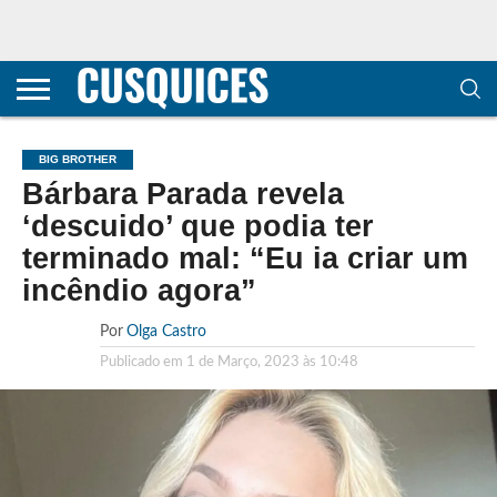
CONTACTOS
HOME
POLÍTICA DE
SOBRE
TERMOS E
TRANSPARÊNCIA
PRIVACIDADE
NÓS
CONDIÇÕES
E
E COOKIES
METODOLOGIA
BIG BROTHER
Bárbara Parada revela
‘descuido’ que podia ter
terminado mal: “Eu ia criar um
incêndio agora”
Por
Olga Castro
Publicado em
1 de Março, 2023 às 10:48