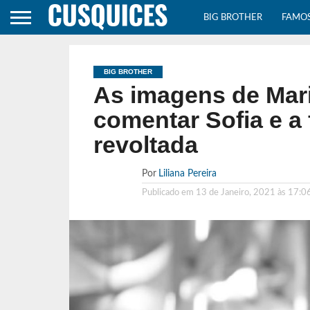
BIG BROTHER
FAMO
BIG BROTHER
As imagens de Mari
comentar Sofia e a 
revoltada
Por
Liliana Pereira
Publicado em
13 de Janeiro, 2021 às 17:0