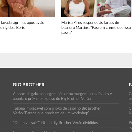
a lavada lágrimas após avião
Marisa Pires responde às farpas de
dirigido a Boris
Leandro Martins: “Passem creme que isso
passa”
BIG BROTHER
F
A horas da gala, sondagem não deixa margem para dúvidas e
Ca
aponta o próximo expulso do Big Brother Verão
e
Tatiana implacável com o jogo de casal no Big Brother
C
Verão:”Parece que precisam de um workshop”
N
“Quem vai sair?” Fãs do Big Brother Verão divididos
P
r