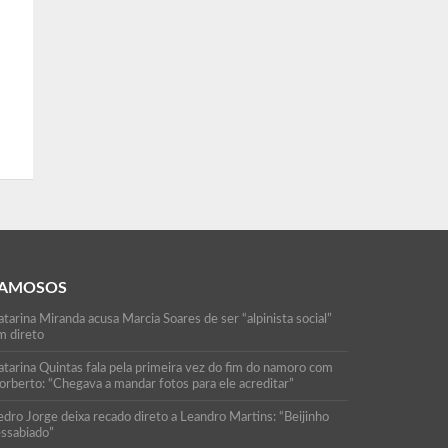
AMOSOS
tarina Miranda acusa Marcia Soares de ser “alpinista social”
m direto
atarina Quintas fala pela primeira vez do fim do namoro com
orberto: “Chegava a mandar fotos para ele acreditar”
edro Jorge deixa recado direto a Leandro Martins: “Beijinho
essabiado”