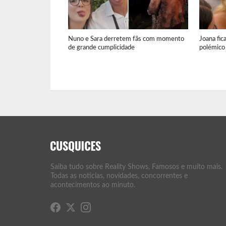
Nuno e Sara derretem fãs com momento
Joana fic
de grande cumplicidade
polémico 
Saiba tudo sobre Reality Shows, Famosos e muito mais.
Todas as notícias, novidades, concorrentes e
acontecimentos ao minuto.