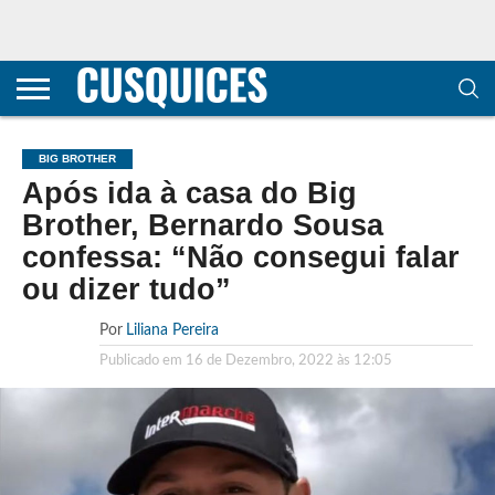
CONTACTOS
HOME
POLÍTICA DE
SOBRE
TERMOS E
TRANSPARÊNCIA
PRIVACIDADE
NÓS
CONDIÇÕES
E
E COOKIES
METODOLOGIA
BIG BROTHER
Após ida à casa do Big
Brother, Bernardo Sousa
confessa: “Não consegui falar
ou dizer tudo”
Por
Liliana Pereira
Publicado em
16 de Dezembro, 2022 às 12:05