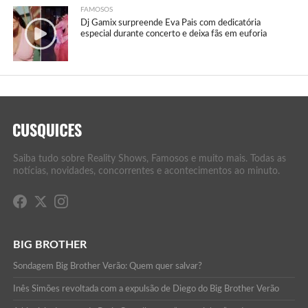
FAMOSOS
Dj Gamix surpreende Eva Pais com dedicatória
especial durante concerto e deixa fãs em euforia
Saiba tudo sobre Reality Shows, Famosos e muito mais. Todas as
notícias, novidades, concorrentes e acontecimentos ao minuto.
BIG BROTHER
Sondagem Big Brother Verão: Quem quer salvar?
Inês Simões revoltada com a expulsão de Diego do Big Brother Verão