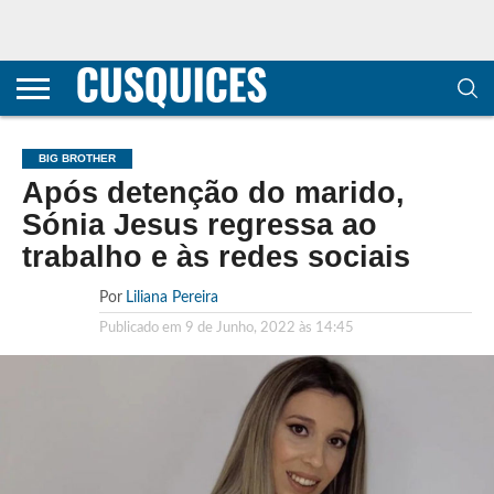
CONTACTOS
HOME
POLÍTICA DE
SOBRE
TERMOS E
TRANSPARÊNCIA
PRIVACIDADE
NÓS
CONDIÇÕES
E
E COOKIES
METODOLOGIA
BIG BROTHER
Após detenção do marido,
Sónia Jesus regressa ao
trabalho e às redes sociais
Por
Liliana Pereira
Publicado em
9 de Junho, 2022 às 14:45