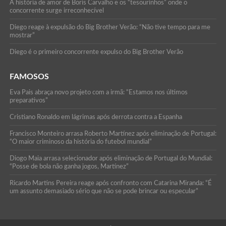
A história de amor de Boris Carvalho e os “tesourinhos” onde o
concorrente surge irreconhecível
Diego reage à expulsão do Big Brother Verão: “Não tive tempo para me
mostrar”
Diego é o primeiro concorrente expulso do Big Brother Verão
FAMOSOS
Eva Pais abraça novo projeto com a irmã: “Estamos nos últimos
preparativos”
Cristiano Ronaldo em lágrimas após derrota contra a Espanha
Francisco Monteiro arrasa Roberto Martínez após eliminação de Portugal:
“O maior criminoso da história do futebol mundial”
Diogo Maia arrasa selecionador após eliminação de Portugal do Mundial:
“Posse de bola não ganha jogos, Martínez”
Ricardo Martins Pereira reage após confronto com Catarina Miranda: “É
um assunto demasiado sério que não se pode brincar ou especular”