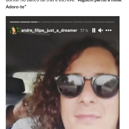
dormir no banco de trás e escreve:
“Alguém partiu a mola.
Adoro-te”