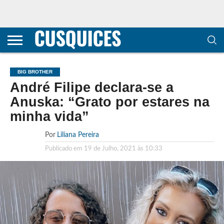
CONTACTOS
HOME
POLÍTICA DE
SOBRE
TERMOS E
TRANSPARÊNCIA
PRIVACIDADE
NÓS
CONDIÇÕES
E
E COOKIES
METODOLOGIA
BIG BROTHER
André Filipe declara-se a
Anuska: “Grato por estares na
minha vida”
Por
Liliana Pereira
Publicado em
19 de Julho, 2021 às 10:33