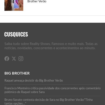
Brother Verão
Saiba tudo sobre Reality Shows, Famosos e muito mais. Todas as
notícias, novidades, concorrentes e acontecimentos ao minuto.
BIG BROTHER
Raquel ameaça desistir do Big Brother Verão
Francisco Monteiro critica passividade dos concorrentes após comentário
polémico de Raquel sobre Sara
Bruno Savate contexta decisão de Sara no Big Brother Verão:”Tinha
tantas opções…”