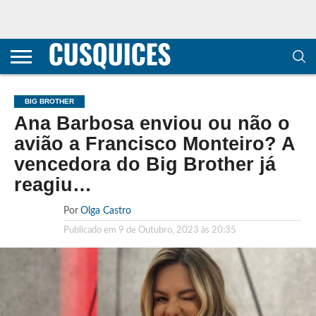
CONTACTOS
HOME
POLÍTICA DE
SOBRE
TERMOS E
TRANSPARÊNCIA
PRIVACIDADE
NÓS
CONDIÇÕES
E
E COOKIES
METODOLOGIA
BIG BROTHER
Ana Barbosa enviou ou não o
avião a Francisco Monteiro? A
vencedora do Big Brother já
reagiu…
Por
Olga Castro
Publicado em
9 de Outubro, 2023 às 20:35