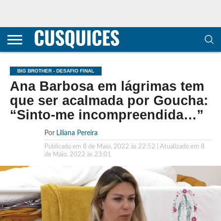
CONTACTOS
HOME
POLÍTICA DE
SOBRE
TERMOS E
TRANSPARÊNCIA
PRIVACIDADE
NÓS
CONDIÇÕES
E
E COOKIES
METODOLOGIA
BIG BROTHER - DESAFIO FINAL
Ana Barbosa em lágrimas tem
que ser acalmada por Goucha:
“Sinto-me incompreendida…”
Por
Liliana Pereira
Publicado em
8 de Maio, 2022 às 22:52
| Atualizado em
8
de Maio, 2022 às 23:01