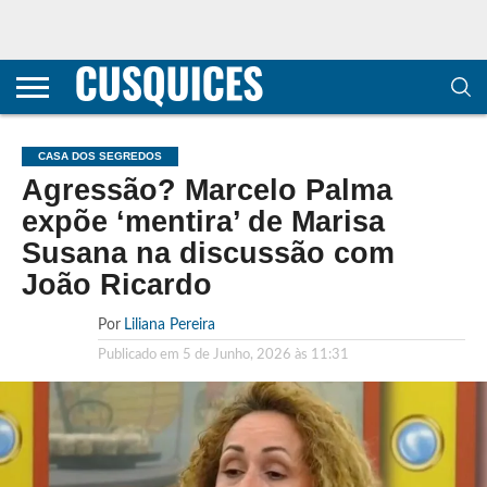
CONTACTOS
HOME
POLÍTICA DE
SOBRE
TERMOS E
TRANSPARÊNCIA
PRIVACIDADE
NÓS
CONDIÇÕES
E
E COOKIES
METODOLOGIA
CASA DOS SEGREDOS
Agressão? Marcelo Palma
expõe ‘mentira’ de Marisa
Susana na discussão com
João Ricardo
Por
Liliana Pereira
Publicado em
5 de Junho, 2026 às 11:31