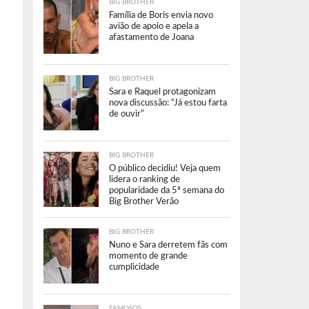
BIG BROTHER
Família de Boris envia novo
avião de apoio e apela a
afastamento de Joana
BIG BROTHER
Sara e Raquel protagonizam
nova discussão: “Já estou farta
de ouvir”
BIG BROTHER
O público decidiu! Veja quem
lidera o ranking de
popularidade da 5ª semana do
Big Brother Verão
BIG BROTHER
Nuno e Sara derretem fãs com
momento de grande
cumplicidade
FAMOSOS