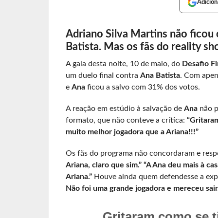
Adicion
Adriano Silva Martins não ficou
Batista. Mas os fãs do reality
A gala desta noite, 10 de maio, do
Desafio Fi
um duelo final contra
Ana Batista
. Com apen
e
Ana
ficou a salvo com 31% dos votos.
A reação em estúdio à salvação de
Ana
não p
formato, que não conteve a crítica:
“Gritara
muito melhor jogadora que a Ariana!!!”
Os fãs do programa não concordaram e res
Ariana, claro que sim.”
“A Ana deu mais à cas
Ariana.”
Houve ainda quem defendesse a exp
Não foi uma grande jogadora e mereceu sair.
Gritaram como se t