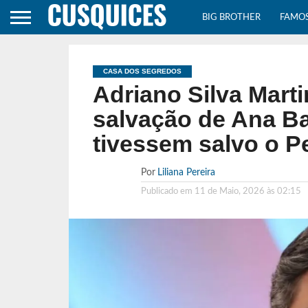
BIG BROTHER
FAMO
CASA DOS SEGREDOS
Adriano Silva Marti
salvação de Ana Ba
tivessem salvo o P
Por
Liliana Pereira
Publicado em
11 de Maio, 2026 às 02:15