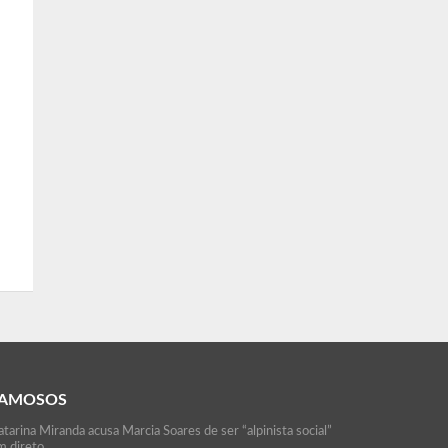
AMOSOS
tarina Miranda acusa Marcia Soares de ser “alpinista social”
m direto