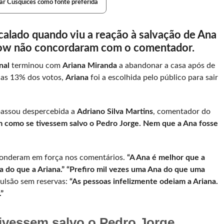
ar Cusquices como fonte preferida
 calado quando viu a reação à salvação de Ana
 show não concordaram com o comentador.
nal
terminou com
Ariana Miranda
a abandonar a casa após de
as 13% dos votos,
Ariana
foi a escolhida pelo público para sair
assou despercebida a
Adriano Silva Martins
, comentador do
m como se tivessem salvo o Pedro Jorge. Nem que a Ana fosse
ponderam em força nos comentários.
“A Ana é melhor que a
a do que a Ariana.”
“Prefiro mil vezes uma Ana do que uma
ulsão sem reservas:
“As pessoas infelizmente odeiam a Ariana.
”
ivessem salvo o Pedro Jorge.