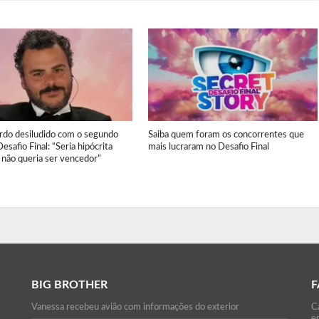
ardo desiludido com o segundo
Saiba quem foram os concorrentes que
Desafio Final: “Seria hipócrita
mais lucraram no Desafio Final
 não queria ser vencedor”
BIG BROTHER
F
Vanessa recebeu avião com informações do exterior
Ca
e