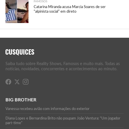
FAMOSOS
Catarina Miranda acusa Marcia Soares de ser
“alpinista social” em direto
Saiba tudo sobre Reality Shows, Famosos e muito mais. Todas as
notícias, novidades, concorrentes e acontecimentos ao minuto.
BIG BROTHER
Vanessa recebeu avião com informações do exterior
Diana Lopes e Bernardina Brito não poupam João Ventura: “Um jogador
part-time”