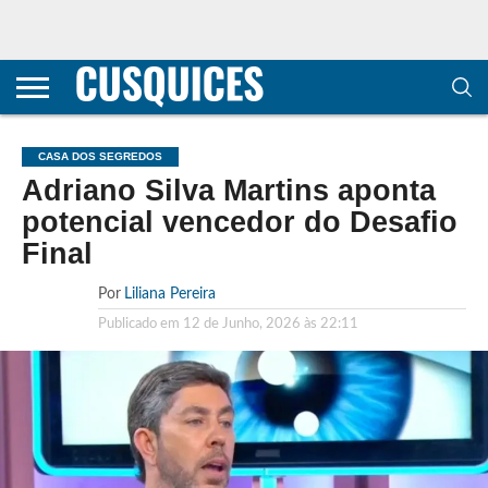
CONTACTOS
HOME
POLÍTICA DE
SOBRE
TERMOS E
TRANSPARÊNCIA
PRIVACIDADE
NÓS
CONDIÇÕES
E
E COOKIES
METODOLOGIA
CASA DOS SEGREDOS
Adriano Silva Martins aponta
potencial vencedor do Desafio
Final
Por
Liliana Pereira
Publicado em
12 de Junho, 2026 às 22:11