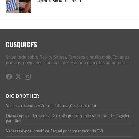
“alpinista social” em direto
Saiba tudo sobre Reality Shows, Famosos e muito mais. Todas as
notícias, novidades, concorrentes e acontecimentos ao minuto.
BIG BROTHER
Vanessa recebeu avião com informações do exterior
Diana Lopes e Bernardina Brito não poupam João Ventura: “Um jogador
part-time”
Vanessa expõe ‘crush’ de Raquel por comentador da TVI