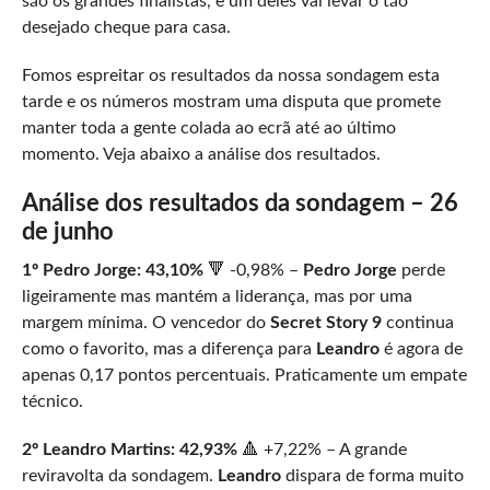
são os grandes finalistas, e um deles vai levar o tão
desejado cheque para casa.
Fomos espreitar os resultados da nossa sondagem esta
tarde e os números mostram uma disputa que promete
manter toda a gente colada ao ecrã até ao último
momento. Veja abaixo a análise dos resultados.
Análise dos resultados da sondagem – 26
de junho
1º Pedro Jorge: 43,10%
🔻 -0,98% –
Pedro Jorge
perde
ligeiramente mas mantém a liderança, mas por uma
margem mínima. O vencedor do
Secret Story 9
continua
como o favorito, mas a diferença para
Leandro
é agora de
apenas 0,17 pontos percentuais. Praticamente um empate
técnico.
2º Leandro Martins: 42,93%
🔺 +7,22% – A grande
reviravolta da sondagem.
Leandro
dispara de forma muito