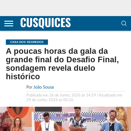
CONTACTOS
HOME
POLÍTICA DE
SOBRE
TERMOS E
TRANSPARÊNCIA
PRIVACIDADE
NÓS
CONDIÇÕES
E
E COOKIES
METODOLOGIA
CASA DOS SEGREDOS
A poucas horas da gala da
grande final do Desafio Final,
sondagem revela duelo
histórico
Por
João Sousa
Publicado em
26 de Junho, 2026 às 14:59
| Atualizado em
29 de Junho, 2026 às 00:26