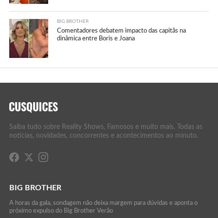
BIG BROTHER
Comentadores debatem impacto das capitãs na
dinâmica entre Boris e Joana
Saiba tudo sobre Reality Shows, Famosos e muito mais. Todas as
notícias, novidades, concorrentes e acontecimentos ao minuto.
BIG BROTHER
A horas da gala, sondagem não deixa margem para dúvidas e aponta o
próximo expulso do Big Brother Verão