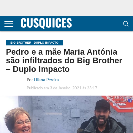
CONTACTOS
HOME
POLÍTICA DE
SOBRE
TERMOS E
TRANSPARÊNCIA
PRIVACIDADE
NÓS
CONDIÇÕES
E
E COOKIES
METODOLOGIA
BIG BROTHER - DUPLO IMPACTO
Pedro e a mãe Maria Antónia
são infiltrados do Big Brother
– Duplo Impacto
Por
Liliana Pereira
Publicado em
3 de Janeiro, 2021 às 23:17