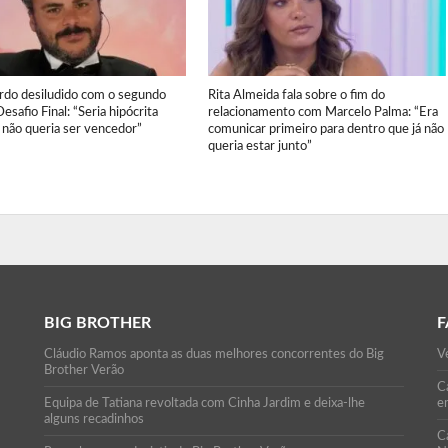
ardo desiludido com o segundo
Rita Almeida fala sobre o fim do
Desafio Final: “Seria hipócrita
relacionamento com Marcelo Palma: “Era
 não queria ser vencedor”
comunicar primeiro para dentro que já não
queria estar junto”
BIG BROTHER
F
Cláudio Ramos aponta as duas melhores concorrentes do Big
Ve
Brother Verão
Ca
Equipa de Tatiana revoltada com Cinha Jardim e deixa-lhe
e
alguns recadinhos
C