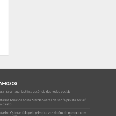
AMOSOS
ra ‘Saramaga’ justifica ausência das redes sociais
tarina Miranda acusa Marcia Soares de ser “alpinista social”
m direto
atarina Quintas fala pela primeira vez do fim do namoro com