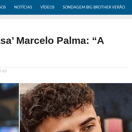
SOS
NOTÍCIAS
VÍDEOS
SONDAGEM BIG BROTHER VERÃO
asa’ Marcelo Palma: “A
9:48