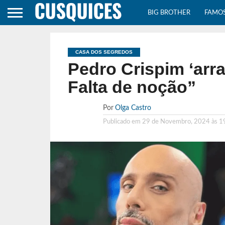
BIG BROTHER
FAMO
CASA DOS SEGREDOS
Pedro Crispim ‘arr
Falta de noção”
Por
Olga Castro
Publicado em
29 de Novembro, 2024 às 1