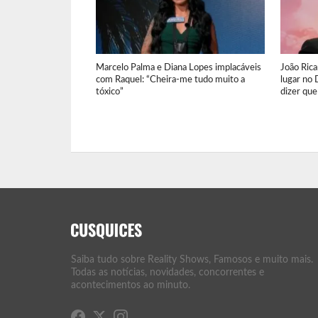
Marcelo Palma e Diana Lopes implacáveis
João Ric
com Raquel: “Cheira-me tudo muito a
lugar no 
tóxico”
dizer que
Saiba tudo sobre Reality Shows, Famosos e muito mais.
Todas as notícias, novidades, concorrentes e
acontecimentos ao minuto.