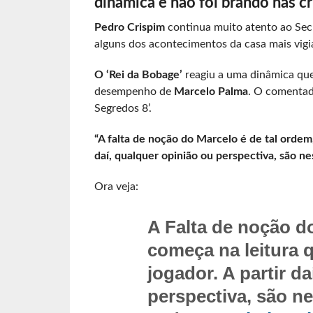
dinâmica e não foi brando nas crí
Pedro Crispim
continua muito atento ao Secr
alguns dos acontecimentos da casa mais vigi
O ‘Rei da Bobage’
reagiu a uma dinâmica que
desempenho de
Marcelo Palma
. O comentado
Segredos 8’.
“A falta de noção do Marcelo é de tal ordem,
daí, qualquer opinião ou perspectiva, são n
Ora veja:
A Falta de noção d
começa na leitura 
jogador. A partir d
perspectiva, são n