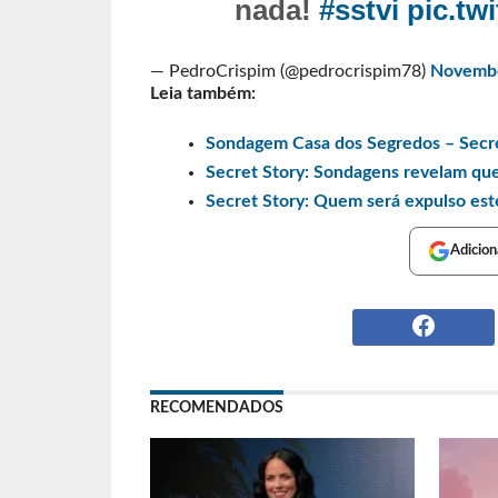
nada!
#sstvi
pic.tw
— PedroCrispim (@pedrocrispim78)
Novembe
Leia também:
Sondagem Casa dos Segredos – Secre
Secret Story: Sondagens revelam que
Secret Story: Quem será expulso es
Adicion
RECOMENDADOS