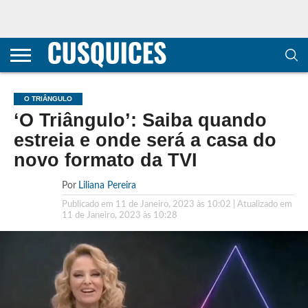
CONTACTOS
HOME
POLÍTICA DE
SOBRE
TERMOS E
TRANSPARÊNCIA
PRIVACIDADE
NÓS
CONDIÇÕES
E
E COOKIES
METODOLOGIA
O TRIÂNGULO
‘O Triângulo’: Saiba quando
estreia e onde será a casa do
novo formato da TVI
Por
Liliana Pereira
Publicado em
11 de Janeiro, 2023 às 10:02
| Atualizado em
11 de Janeiro, 2023 às 10:28