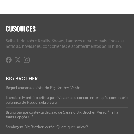
Saiba tudo sobre Reality Shows, Famosos e muito mais. Todas as
notícias, novidades, concorrentes e acontecimentos ao minuto.
BIG BROTHER
Raquel ameaça desistir do Big Brother Verão
Francisco Monteiro critica passividade dos concorrentes após comentário
polémico de Raquel sobre Sara
Bruno Savate contexta decisão de Sara no Big Brother Verão:”Tinha
tantas opções…”
Sondagem Big Brother Verão: Quem quer salvar?