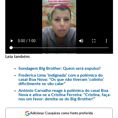
Leia também:
Sondagem Big Brother: Quem será expulso?
Frederica Lima ‘indignada’ com a polémica do
casal Boa Nova: “Os que não tiveram ‘colinho’
dificilmente se vão calar”
António Carvalho reage à polémica do casal Boa
Nova e atira-se a Cristina Ferreira: “Cristina, faça-
nos um favor: demita-se do Big Brother!”
Adicionar Cusquices como fonte preferida