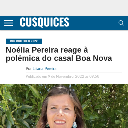
CONTACTOS
HOME
POLÍTICA DE
SOBRE
TERMOS E
TRANSPARÊNCIA
PRIVACIDADE
NÓS
CONDIÇÕES
E
E COOKIES
METODOLOGIA
BIG BROTHER 2022
Noélia Pereira reage à
polémica do casal Boa Nova
Por
Liliana Pereira
Publicado em
9 de Novembro, 2022 às 09:58