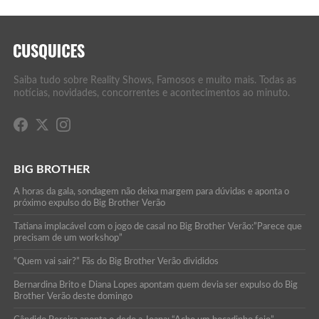
Saiba tudo sobre Reality Shows, Famosos e muito mais. Todas as
notícias, novidades, concorrentes e acontecimentos ao minuto.
BIG BROTHER
A horas da gala, sondagem não deixa margem para dúvidas e aponta o
próximo expulso do Big Brother Verão
Tatiana implacável com o jogo de casal no Big Brother Verão:”Parece que
precisam de um workshop”
“Quem vai sair?” Fãs do Big Brother Verão divididos
Bernardina Brito e Diana Lopes apontam quem devia ser expulso do Big
Brother Verão deste domingo