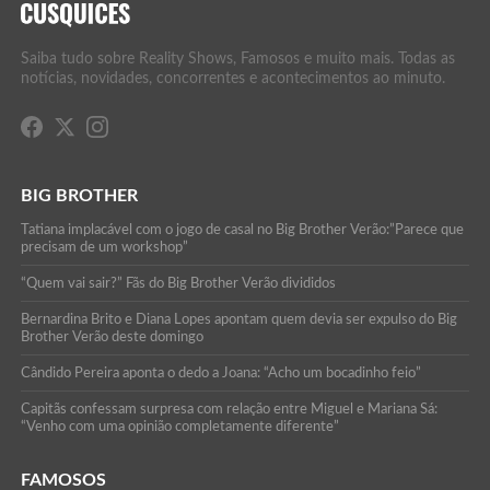
Saiba tudo sobre Reality Shows, Famosos e muito mais. Todas as
notícias, novidades, concorrentes e acontecimentos ao minuto.
BIG BROTHER
Tatiana implacável com o jogo de casal no Big Brother Verão:”Parece que
precisam de um workshop”
“Quem vai sair?” Fãs do Big Brother Verão divididos
Bernardina Brito e Diana Lopes apontam quem devia ser expulso do Big
Brother Verão deste domingo
Cândido Pereira aponta o dedo a Joana: “Acho um bocadinho feio”
Capitãs confessam surpresa com relação entre Miguel e Mariana Sá:
“Venho com uma opinião completamente diferente”
FAMOSOS