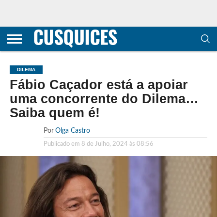
CONTACTOS
HOME
POLÍTICA DE
SOBRE
TERMOS E
TRANSPARÊNCIA
PRIVACIDADE
NÓS
CONDIÇÕES
E
E COOKIES
METODOLOGIA
DILEMA
Fábio Caçador está a apoiar
uma concorrente do Dilema…
Saiba quem é!
Por
Olga Castro
Publicado em
8 de Julho, 2024 às 08:56