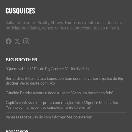
Saiba tudo sobre Reality Shows, Famosos e muito mais. Todas as
notícias, novidades, concorrentes e acontecimentos ao minuto.
BIG BROTHER
“Quem vai sair?” Fãs do Big Brother Verão divididos
Bernardina Brito e Diana Lopes apontam quem devia ser expulso do Big
Brother Verão deste domingo
Cândido Pereira aponta o dedo a Joana: “Acho um bocadinho feio”
Capitãs confessam surpresa com relação entre Miguel e Mariana Sá:
“Venho com uma opinião completamente diferente”
Vanessa recebeu avião com informações do exterior
FAMOSOS