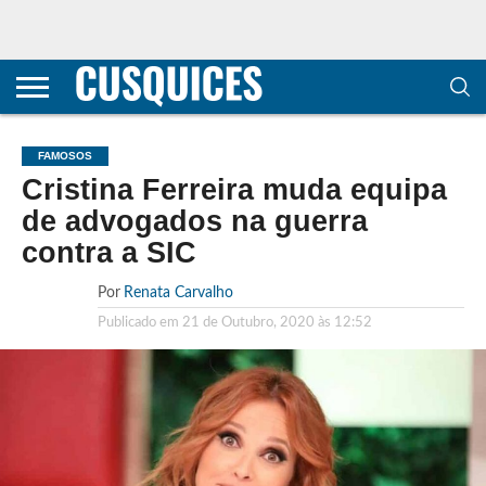
CONTACTOS
HOME
POLÍTICA DE
SOBRE
TERMOS E
TRANSPARÊNCIA
PRIVACIDADE
NÓS
CONDIÇÕES
E
E COOKIES
METODOLOGIA
FAMOSOS
Cristina Ferreira muda equipa
de advogados na guerra
contra a SIC
Por
Renata Carvalho
Publicado em
21 de Outubro, 2020 às 12:52