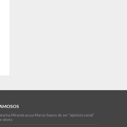
AMOSOS
tarina Miranda acusa Marcia Soares de ser “alpinista social”
m direto