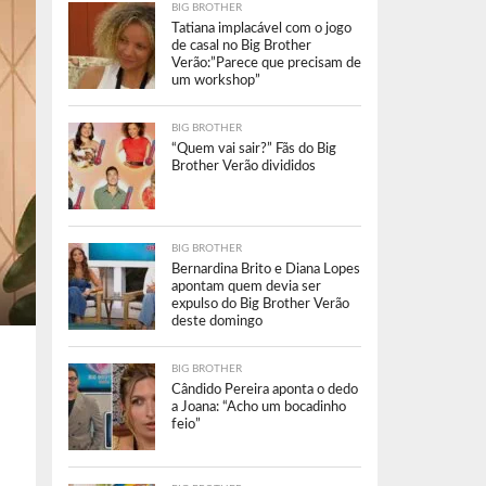
BIG BROTHER
Tatiana implacável com o jogo
de casal no Big Brother
Verão:”Parece que precisam de
um workshop”
BIG BROTHER
“Quem vai sair?” Fãs do Big
Brother Verão divididos
BIG BROTHER
Bernardina Brito e Diana Lopes
apontam quem devia ser
expulso do Big Brother Verão
deste domingo
BIG BROTHER
Cândido Pereira aponta o dedo
a Joana: “Acho um bocadinho
feio”