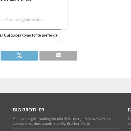
dio Ramos
(@claudio_ramos) a
7 de Nov, 2020 às 2:16 PST
ar Cusquices como fonte preferida
BIG BROTHER
F
A horas da gala, sondagem não deixa margem para dúvidas e
Ca
aponta o próximo expulso do Big Brother Verão
e