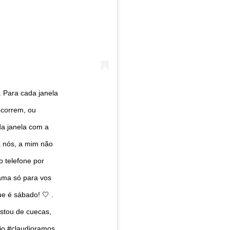
Para cada janela
 correm, ou
da janela com a
a nós, a mim não
o telefone por
cama só para vos
e é sábado! 🤍 .
stou de cuecas,
io #claudioramos