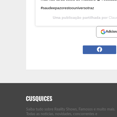
#saudeepazorestoouniversotraz
Uma publicação partilhada por
Clau
Adicion
Saiba tudo sobre Reality Shows, Famosos e muito mais.
Todas as notícias, novidades, concorrentes e