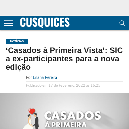
CONTACTOS
HOME
POLÍTICA DE
SOBRE
TERMOS E
TRANSPARÊNCIA
PRIVACIDADE
NÓS
CONDIÇÕES
E
E COOKIES
METODOLOGIA
NOTÍCIAS
‘Casados à Primeira Vista’: SIC
a ex-participantes para a nova
edição
Por
Liliana Pereira
Publicado em
17 de Fevereiro, 2022 às 16:25