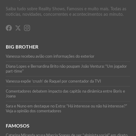
Saiba tudo sobre Reality Shows, Famosos e muito mais. Todas as
notícias, novidades, concorrentes e acontecimentos ao minuto.
BIG BROTHER
Vanessa recebeu avião com informações do exterior
Diana Lopes e Bernardina Brito não poupam João Ventura: “Um jogador
part-time”
Vanessa expõe ‘crush’ de Raquel por comentador da TVI
Comentadores debatem impacto das capitãs na dinâmica entre Boris e
Joana
Sara e Nuno em destaque no Extra: “Há interesse ou não há interesse?”
Veja a opinião dos comentadores
FAMOSOS
Catarina Miranda acusa Marcia Soares de ser “alpinista social” em direto