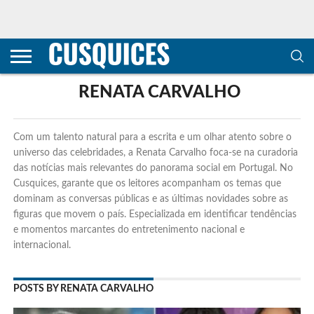
CONTACTOS
HOME
POLÍTICA DE
SOBRE
TERMOS E
TRANSPARÊNCIA
PRIVACIDADE
NÓS
CONDIÇÕES
E
E COOKIES
METODOLOGIA
RENATA CARVALHO
Com um talento natural para a escrita e um olhar atento sobre o
universo das celebridades, a Renata Carvalho foca-se na curadoria
das notícias mais relevantes do panorama social em Portugal. No
Cusquices, garante que os leitores acompanham os temas que
dominam as conversas públicas e as últimas novidades sobre as
figuras que movem o país. Especializada em identificar tendências
e momentos marcantes do entretenimento nacional e
internacional.
POSTS BY RENATA CARVALHO