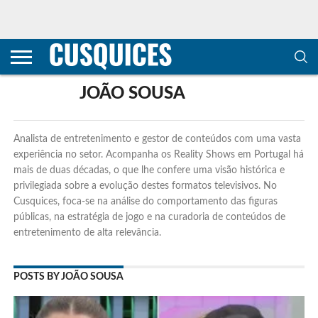
CONTACTOS
HOME
POLÍTICA DE
SOBRE
TERMOS E
TRANSPARÊNCIA
PRIVACIDADE
NÓS
CONDIÇÕES
E
E COOKIES
METODOLOGIA
JOÃO SOUSA
Analista de entretenimento e gestor de conteúdos com uma vasta
experiência no setor. Acompanha os Reality Shows em Portugal há
mais de duas décadas, o que lhe confere uma visão histórica e
privilegiada sobre a evolução destes formatos televisivos. No
Cusquices, foca-se na análise do comportamento das figuras
públicas, na estratégia de jogo e na curadoria de conteúdos de
entretenimento de alta relevância.
POSTS BY JOÃO SOUSA