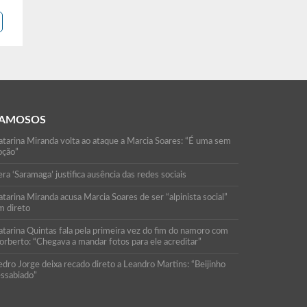
AMOSOS
atarina Miranda volta ao ataque a Marcia Soares: “É uma sem
oção”
ra ‘Saramaga’ justifica ausência das redes sociais
tarina Miranda acusa Marcia Soares de ser “alpinista social”
m direto
atarina Quintas fala pela primeira vez do fim do namoro com
orberto: “Chegava a mandar fotos para ele acreditar”
edro Jorge deixa recado direto a Leandro Martins: “Beijinho
essabiado”