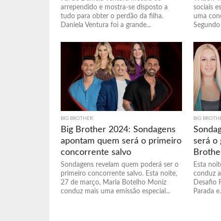
arrependido e mostra-se disposto a
sociais e
tudo para obter o perdão da filha.
uma conc
Daniela Ventura foi a grande...
Segundo o
BIG BROTHER
BIG BROTH
Big Brother 2024: Sondagens
Sonda
apontam quem será o primeiro
será o
concorrente salvo
Brother
Sondagens revelam quem poderá ser o
Esta noi
primeiro concorrente salvo. Esta noite,
conduz a
27 de março, Maria Botelho Moniz
Desafio 
conduz mais uma emissão especial...
Parada e.