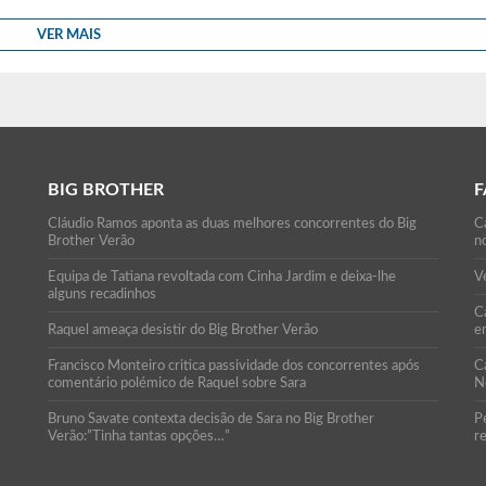
VER MAIS
BIG BROTHER
F
Cláudio Ramos aponta as duas melhores concorrentes do Big
C
Brother Verão
n
Equipa de Tatiana revoltada com Cinha Jardim e deixa-lhe
Ve
alguns recadinhos
Ca
Raquel ameaça desistir do Big Brother Verão
e
Francisco Monteiro critica passividade dos concorrentes após
C
comentário polémico de Raquel sobre Sara
N
Bruno Savate contexta decisão de Sara no Big Brother
P
Verão:”Tinha tantas opções…”
r