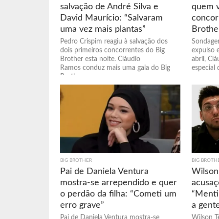
salvação de André Silva e
quem v
David Maurício: “Salvaram
concor
uma vez mais plantas”
Brothe
Pedro Crispim reagiu à salvação dos
Sondagem
dois primeiros concorrentes do Big
expulso e
Brother esta noite. Cláudio
abril, C
Ramos conduz mais uma gala do Big
especial d
Brother...
BIG BROTHER
BIG BROTH
Pai de Daniela Ventura
Wilson 
mostra-se arrependido e quer
acusaç
o perdão da filha: “Cometi um
“Mentiu
erro grave”
a gent
Pai de Daniela Ventura mostra-se
Wilson Te