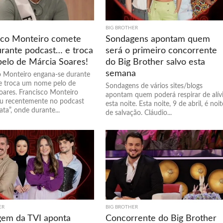
BIG BROTHER
sco Monteiro comete
Sondagens apontam quem
urante podcast… e troca
será o primeiro concorrente
elo de Márcia Soares!
do Big Brother salvo esta
semana
o Monteiro engana-se durante
e troca um nome pelo de
Sondagens de vários sites/blogs
oares. Francisco Monteiro
apontam quem poderá respirar de alív
ou recentemente no podcast
esta noite. Esta noite, 9 de abril, é noit
ta”, onde durante...
de salvação. Cláudio...
ER
BIG BROTHER
em da TVI aponta
Concorrente do Big Brother