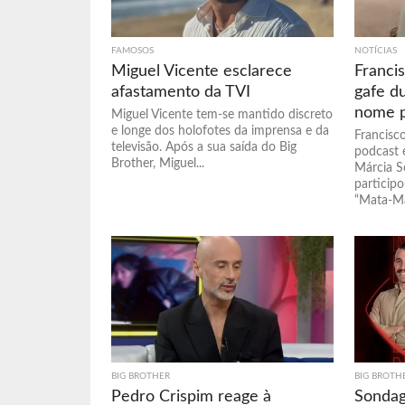
FAMOSOS
NOTÍCIAS
Miguel Vicente esclarece
Franci
afastamento da TVI
gafe d
nome p
Miguel Vicente tem-se mantido discreto
e longe dos holofotes da imprensa e da
Francisc
televisão. Após a sua saída do Big
podcast 
Brother, Miguel...
Márcia S
particip
“Mata-Ma
BIG BROTHER
BIG BROTH
Pedro Crispim reage à
Sondag