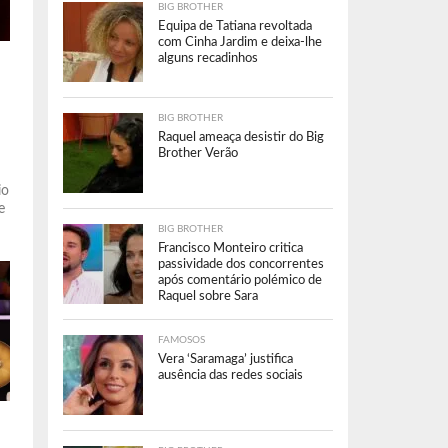
BIG BROTHER
Equipa de Tatiana revoltada
com Cinha Jardim e deixa-lhe
alguns recadinhos
BIG BROTHER
Raquel ameaça desistir do Big
Brother Verão
io
e
BIG BROTHER
Francisco Monteiro critica
passividade dos concorrentes
após comentário polémico de
Raquel sobre Sara
FAMOSOS
Vera ‘Saramaga’ justifica
ausência das redes sociais