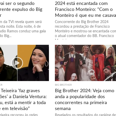
ai ser o segundo
2024 está encantada com
rente expulso do Big
Francisco Monteiro: “Com o
r
Monteiro é que eu me casava
 da TVI revela quem será
Concorrente do Big Brother 2024
sta noite. Esta noite, 6 de
recordou a prestação de Francisco
láudio Ramos conduz uma gala
Monteiro e mostrou-se encantada co
o Big...
o atual comentador do BB. Francisco
Monteiro...
ER
BIG BROTHER
Teixeira ‘faz graves
Big Brother 2024: Veja como
ões’ a Daniela Ventura:
anda a popularidade dos
, está a mentir a toda
concorrentes na primeira
e em televisão”
semana
ixeira recorreu às redes
Revelados os resultados do ranking de