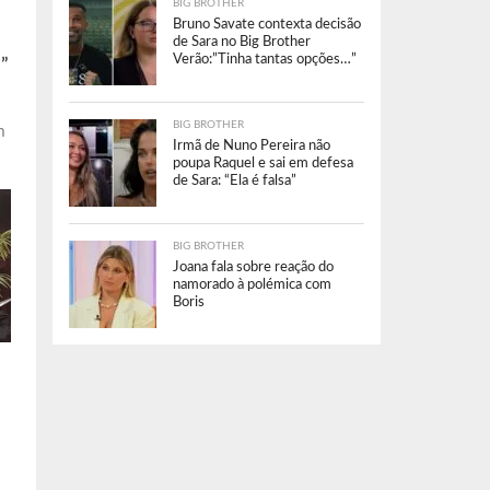
BIG BROTHER
Bruno Savate contexta decisão
de Sara no Big Brother
Verão:”Tinha tantas opções…”
”
BIG BROTHER
m
Irmã de Nuno Pereira não
poupa Raquel e sai em defesa
de Sara: “Ela é falsa”
BIG BROTHER
Joana fala sobre reação do
namorado à polémica com
Boris