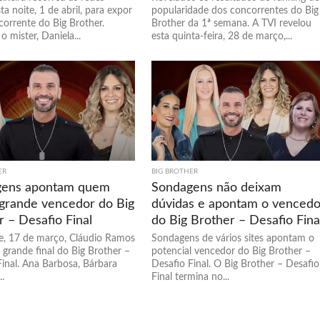
sta noite, 1 de abril, para expor
popularidade dos concorrentes do Big
orrente do Big Brother.
Brother da 1ª semana. A TVI revelou
 mister, Daniela...
esta quinta-feira, 28 de março,...
ER
BIG BROTHER
gens apontam quem
Sondagens não deixam
 grande vencedor do Big
dúvidas e apontam o vencedo
 – Desafio Final
do Big Brother – Desafio Fina
te, 17 de março, Cláudio Ramos
Sondagens de vários sites apontam o
 grande final do Big Brother –
potencial vencedor do Big Brother –
Final. Ana Barbosa, Bárbara
Desafio Final. O Big Brother – Desafio
..
Final termina no...