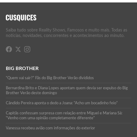
Saiba tudo sobre Reality Shows, Famosos e muito mais. Todas as
notícias, novidades, concorrentes e acontecimentos ao minuto.
BIG BROTHER
“Quem vai sair?” Fãs do Big Brother Verão divididos
Bernardina Brito e Diana Lopes apontam quem devia ser expulso do Big
Brother Verão deste domingo
Cândido Pereira aponta o dedo a Joana: “Acho um bocadinho feio”
Capitãs confessam surpresa com relação entre Miguel e Mariana Sá:
“Venho com uma opinião completamente diferente”
Vanessa recebeu avião com informações do exterior