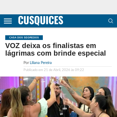
CONTACTOS
HOME
POLÍTICA DE
SOBRE
TERMOS E
TRANSPARÊNCIA
PRIVACIDADE
NÓS
CONDIÇÕES
E
E COOKIES
METODOLOGIA
CASA DOS SEGREDOS
VOZ deixa os finalistas em
lágrimas com brinde especial
Por
Liliana Pereira
Publicado em
21 de Abril, 2026 às 09:22