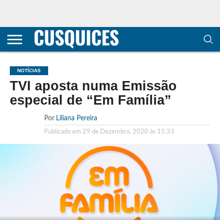
CONTACTOS
HOME
POLÍTICA DE
SOBRE
TERMOS E
TRANSPARÊNCIA
PRIVACIDADE
NÓS
CONDIÇÕES
E
E COOKIES
METODOLOGIA
NOTÍCIAS
TVI aposta numa Emissão
especial de “Em Família”
Por
Liliana Pereira
Publicado em
29 de Dezembro, 2020 às 15:33