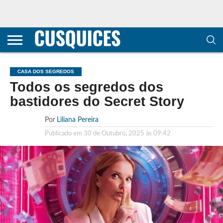
CONTACTOS
HOME
POLÍTICA DE
SOBRE
TERMOS E
TRANSPARÊNCIA
PRIVACIDADE
NÓS
CONDIÇÕES
E
E COOKIES
METODOLOGIA
CASA DOS SEGREDOS
Todos os segredos dos
bastidores do Secret Story
Por
Liliana Pereira
Publicado em
30 de Outubro, 2025 às 09:42