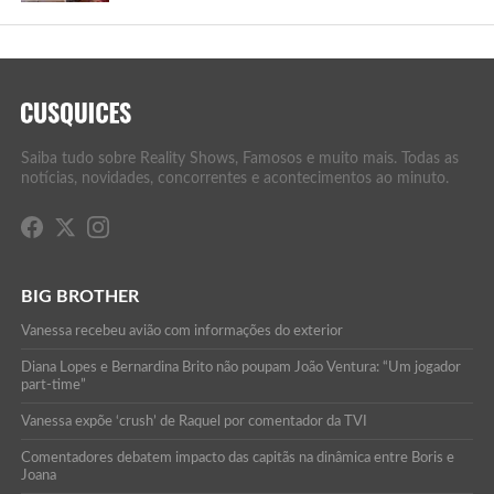
Saiba tudo sobre Reality Shows, Famosos e muito mais. Todas as
notícias, novidades, concorrentes e acontecimentos ao minuto.
BIG BROTHER
Vanessa recebeu avião com informações do exterior
Diana Lopes e Bernardina Brito não poupam João Ventura: “Um jogador
part-time”
Vanessa expõe ‘crush’ de Raquel por comentador da TVI
Comentadores debatem impacto das capitãs na dinâmica entre Boris e
Joana