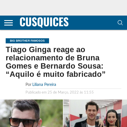
CONTACTOS
HOME
POLÍTICA DE
SOBRE
TERMOS E
TRANSPARÊNCIA
PRIVACIDADE
NÓS
CONDIÇÕES
E
E COOKIES
METODOLOGIA
BIG BROTHER FAMOSOS
Tiago Ginga reage ao
relacionamento de Bruna
Gomes e Bernardo Sousa:
“Aquilo é muito fabricado”
Por
Liliana Pereira
Publicado em
25 de Março, 2022 às 11:55