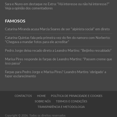
Sara e Nuno em destaque no Extra: “Há interesse ou não há interesse?”
Veja a opinião dos comentadores
FAMOSOS
Catarina Miranda acusa Marcia Soares de ser “alpinista social” em direto
Catarina Quintas fala pela primeira vez do fim do namoro com Norberto:
“Chegava a mandar fotos para ele acreditar”
Pedro Jorge deixa recado direto a Leandro Martins: “Beijinho ressabiado”
Marisa Pires responde às farpas de Leandro Martins: “Passem creme que
isso passa”
Farpas para Pedro Jorge e Marisa Pires? Leandro Martins ‘obrigado’ a
fazer esclarecimento
CONTACTOS
HOME
POLÍTICA DE PRIVACIDADE E COOKIES
SOBRE NÓS
TERMOS E CONDIÇÕES
TRANSPARÊNCIA E METODOLOGIA
Copyright © 2026. Todos os direitos reservados