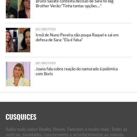
Bruno Savate contexta decisão de Sara no Big
Brother Verão:”Tinha tantas opções…”
BIG BROTHER
Irmã de Nuno Pereira não poupa Raquel e sai em
defesa de Sara: “Ela é falsa”
BIG BROTHER
Joana fala sobre reação do namorado à polémica
com Boris
Saiba tudo sobre Reality Shows, Famosos e muito mais. Todas as
notícias, novidades, concorrentes e acontecimentos ao minuto.