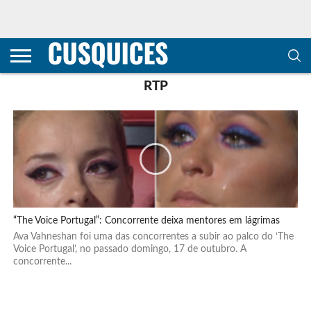
CONTACTOS
HOME
POLÍTICA DE
SOBRE
TERMOS E
TRANSPARÊNCIA
PRIVACIDADE
NÓS
CONDIÇÕES
E
E COOKIES
METODOLOGIA
RTP
“The Voice Portugal”: Concorrente deixa mentores em lágrimas
Ava Vahneshan foi uma das concorrentes a subir ao palco do ‘The
Voice Portugal’, no passado domingo, 17 de outubro. A
concorrente...