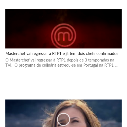
Masterchef vai regressar à RTP1 e já tem dois chefs confirmados
O Masterchef vai regressar à RTP1 depois de 3 temporadas na
TVI. O programa de culinária estreou-se em Portugal na RTP1 ,...