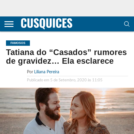
CONTACTOS
HOME
POLÍTICA DE
SOBRE
TERMOS E
TRANSPARÊNCIA
PRIVACIDADE
NÓS
CONDIÇÕES
E
E COOKIES
METODOLOGIA
FAMOSOS
Tatiana do “Casados” rumores
de gravidez… Ela esclarece
Por
Liliana Pereira
Publicado em
5 de Setembro, 2020 às 11:05