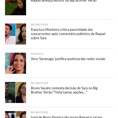
Raquel ameaça desistir do Big Brother Verão
BIG BROTHER
Francisco Monteiro critica passividade dos
concorrentes após comentário polémico de Raquel
sobre Sara
FAMOSOS
Vera ‘Saramaga’ justifica ausência das redes sociais
BIG BROTHER
Bruno Savate contexta decisão de Sara no Big
Brother Verão:”Tinha tantas opções…”
BIG BROTHER
Irmã de Nuno Pereira não poupa Raquel e sai em