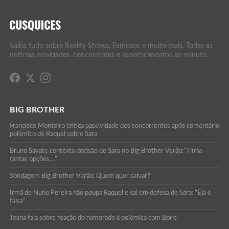
Saiba tudo sobre Reality Shows, Famosos e muito mais. Todas as
notícias, novidades, concorrentes e acontecimentos ao minuto.
BIG BROTHER
Francisco Monteiro critica passividade dos concorrentes após comentário
polémico de Raquel sobre Sara
Bruno Savate contexta decisão de Sara no Big Brother Verão:”Tinha
tantas opções…”
Sondagem Big Brother Verão: Quem quer salvar?
Irmã de Nuno Pereira não poupa Raquel e sai em defesa de Sara: “Ela é
falsa”
Joana fala sobre reação do namorado à polémica com Boris