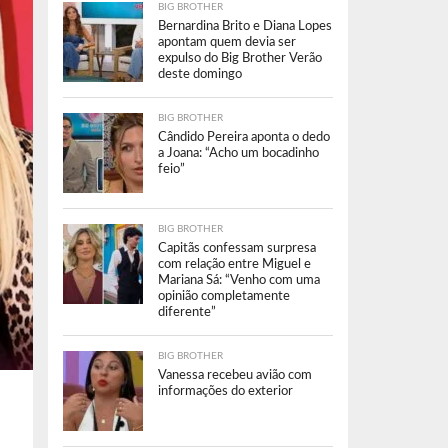
BIG BROTHER
Bernardina Brito e Diana Lopes
apontam quem devia ser
expulso do Big Brother Verão
deste domingo
BIG BROTHER
Cândido Pereira aponta o dedo
a Joana: “Acho um bocadinho
feio”
BIG BROTHER
Capitãs confessam surpresa
com relação entre Miguel e
Mariana Sá: “Venho com uma
opinião completamente
diferente”
BIG BROTHER
Vanessa recebeu avião com
informações do exterior