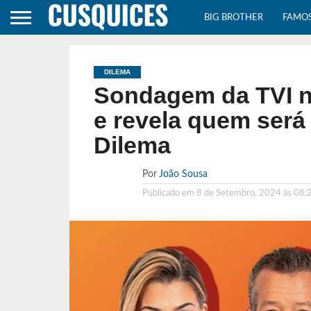
BIG BROTHER
FAMO
DILEMA
Sondagem da TVI n
e revela quem será
Dilema
Por
João Sousa
Publicado em
8 de Setembro, 2024 às 08: