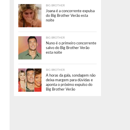
BIG BROTHER
Joana é a concorrente expulsa
do Big Brother Verão esta
noite
BIG BROTHER
Nuno é o primeiro concorrente
salvo do Big Brother Verão
esta noite
BIG BROTHER
A horas da gala, sondagem não
deixa margem para dúvidas e
aponta o próximo expulso do
Big Brother Verão