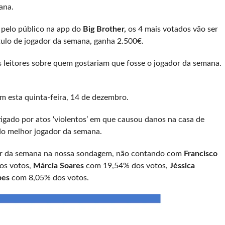
ana.
 pelo público na app do
Big Brother,
os 4 mais votados vão ser
ítulo de jogador da semana, ganha 2.500€.
 leitores sobre quem gostariam que fosse o jogador da semana.
 esta quinta-feira, 14 de dezembro.
tigado por atos ‘violentos’ em que causou danos na casa de
do melhor jogador da semana.
or da semana na nossa sondagem, não contando com
Francisco
s votos,
Márcia Soares
com 19,54% dos votos,
Jéssica
pes
com 8,05% dos votos.