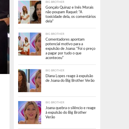
BIG BROTHER
Gonçalo Quinaz e Inês Morais
não poupam Raquel: “A
toxicidade dela, os comentários
dela”
BIG BROTHER
Comentadores apontam
potencial motivo para a
expulsão de Joana: “Foi o preço
a pagar por tudo o que
aconteceu”
BIG BROTHER
Diana Lopes reage à expulsão
de Joana do Big Brother Verão
BIG BROTHER
Joana quebra o silêncio e reage
à expulsão do Big Brother
Verão