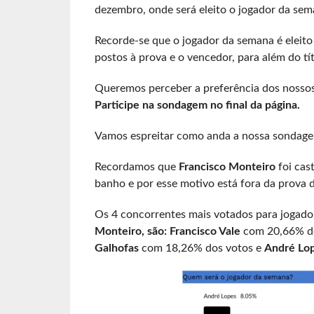
dezembro, onde será eleito o jogador da sem
Recorde-se que o jogador da semana é eleito
postos à prova e o vencedor, para além do t
Queremos perceber a preferência dos nossos
Participe na sondagem no final da página.
Vamos espreitar como anda a nossa sondagem
Recordamos que
Francisco Monteiro
foi cas
banho e por esse motivo está fora da prova 
Os 4 concorrentes mais votados para jogad
Monteiro, são: Francisco Vale
com 20,66% do
Galhofas
com 18,26% dos votos e
André Lo