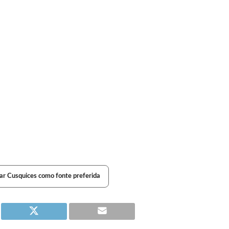
ar Cusquices como fonte preferida