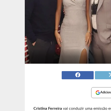
Adicion
Cristina Ferreira
vai conduzir uma emissão e