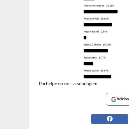
Participe na nossa sondagem:
Adicion