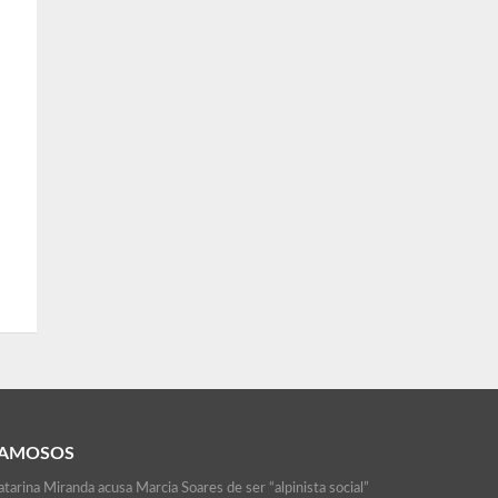
AMOSOS
tarina Miranda acusa Marcia Soares de ser “alpinista social”