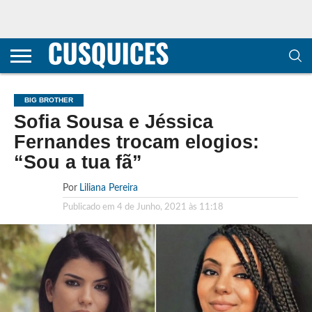
CONTACTOS
HOME
POLÍTICA DE
SOBRE
TERMOS E
TRANSPARÊNCIA
PRIVACIDADE
NÓS
CONDIÇÕES
E
E COOKIES
METODOLOGIA
BIG BROTHER
Sofia Sousa e Jéssica
Fernandes trocam elogios:
“Sou a tua fã”
Por
Liliana Pereira
Publicado em
4 de Junho, 2021 às 11:18