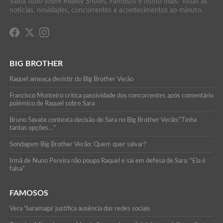
Saiba tudo sobre Reality Shows, Famosos e muito mais. Todas as
notícias, novidades, concorrentes e acontecimentos ao minuto.
BIG BROTHER
Raquel ameaça desistir do Big Brother Verão
Francisco Monteiro critica passividade dos concorrentes após comentário
polémico de Raquel sobre Sara
Bruno Savate contexta decisão de Sara no Big Brother Verão:”Tinha
tantas opções…”
Sondagem Big Brother Verão: Quem quer salvar?
Irmã de Nuno Pereira não poupa Raquel e sai em defesa de Sara: “Ela é
falsa”
FAMOSOS
Vera ‘Saramaga’ justifica ausência das redes sociais