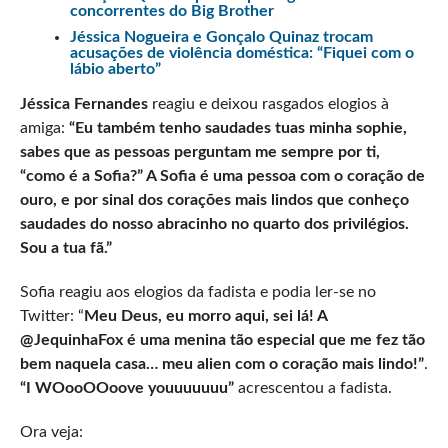
concorrentes do Big Brother
Jéssica Nogueira e Gonçalo Quinaz trocam
acusações de violência doméstica: “Fiquei com o
lábio aberto”
Jéssica Fernandes
reagiu e deixou rasgados elogios à
amiga:
“Eu também tenho saudades tuas minha sophie,
sabes que as pessoas perguntam me sempre por ti,
“como é a Sofia?” A Sofia é uma pessoa com o coração de
ouro, e por sinal dos corações mais lindos que conheço
saudades do nosso abracinho no quarto dos privilégios.
Sou a tua fã.”
Sofia reagiu aos elogios da fadista e podia ler-se no
Twitter: “
Meu Deus, eu morro aqui, sei lá! A
@JequinhaFox é uma menina tão especial que me fez tão
bem naquela casa… meu alien com o coração mais lindo!”
.
“I WOooOOoove youuuuuuu”
acrescentou a fadista.
Ora veja: