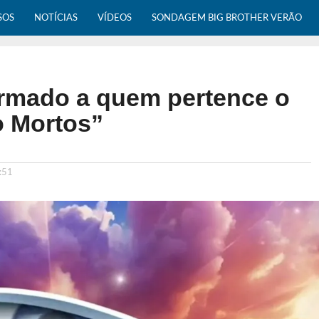
SOS
NOTÍCIAS
VÍDEOS
SONDAGEM BIG BROTHER VERÃO
irmado a quem pertence o
o Mortos”
:51