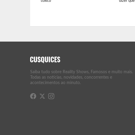
tóxico”
dizer que
Saiba tudo sobre Reality Shows, Famosos e muito mais.
Todas as notícias, novidades, concorrentes e
acontecimentos ao minuto.