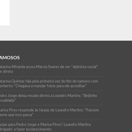
AMOSOS
tarina Miranda acusa Marcia Soares de ser “alpinista social”
m direto
atarina Quintas fala pela primeira vez do fim do namoro com
orberto: “Chegava a mandar fotos para ele acreditar”
edro Jorge deixa recado direto a Leandro Martins: “Beijinho
essabiado”
arisa Pires responde às farpas de Leandro Martins: “Passem
reme que isso passa”
arpas para Pedro Jorge e Marisa Pires? Leandro Martins
brigado’ a fazer esclarecimento