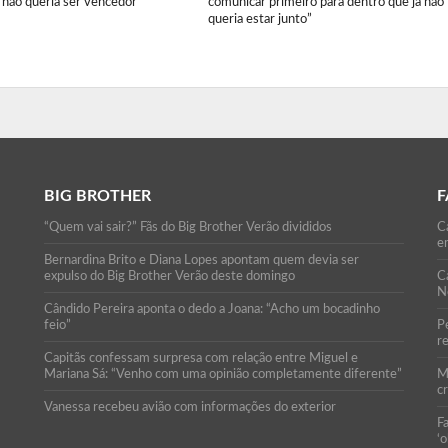
 não queria ser vencedor”
comunicar primeiro para dentro que já não
queria estar junto”
BIG BROTHER
F
“Quem vai sair?” Fãs do Big Brother Verão divididos
Ca
e
Bernardina Brito e Diana Lopes apontam quem devia ser
expulso do Big Brother Verão deste domingo
C
N
Cândido Pereira aponta o dedo a Joana: “Acho um bocadinho
feio”
P
r
Capitãs confessam surpresa com relação entre Miguel e
Mariana Sá: “Venho com uma opinião completamente diferente”
M
c
Vanessa recebeu avião com informações do exterior
F
‘o