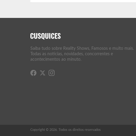
Saiba tudo sobre Reality Shows, Famosos e muito mais.
Todas as notícias, novidades, concorrentes e
acontecimentos ao minuto.
Copyright © 2026. Todos os direitos reservados