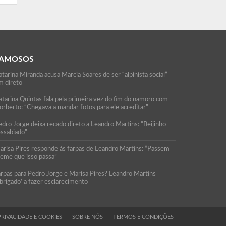
AMOSOS
tarina Miranda acusa Marcia Soares de ser “alpinista social”
m direto
atarina Quintas fala pela primeira vez do fim do namoro com
orberto: “Chegava a mandar fotos para ele acreditar”
edro Jorge deixa recado direto a Leandro Martins: “Beijinho
essabiado”
arisa Pires responde às farpas de Leandro Martins: “Passem
reme que isso passa”
arpas para Pedro Jorge e Marisa Pires? Leandro Martins
brigado’ a fazer esclarecimento
PRIVACIDADE E COOKIES
SOBRE NÓS
TERMOS E CONDIÇÕES