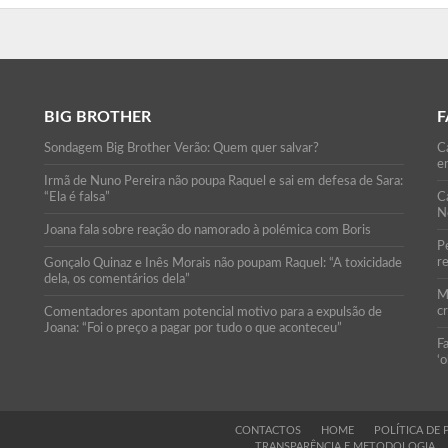
BIG BROTHER
F
Sondagem Big Brother Verão: Quem quer salvar?
Ca
e
Irmã de Nuno Pereira não poupa Raquel e sai em defesa de Sara:
“Ela é falsa”
C
N
Joana fala sobre reação do namorado à polémica com Boris
P
r
Gonçalo Quinaz e Inês Morais não poupam Raquel: “A toxicidade
dela, os comentários dela”
M
c
Comentadores apontam potencial motivo para a expulsão de
Joana: “Foi o preço a pagar por tudo o que aconteceu”
F
‘o
CONTACTOS
HOME
POLÍTICA DE 
TRANSPARÊNCIA E METODOLOGIA